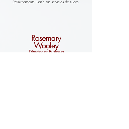
Definitivamente usaría sus servicios de nuevo.
Rosemary
Wooley
Director of Business
Developement at
Metaphrasis Language &
Cultural Solutions
Ed Ruiz ha ayudado a nuestra familia en la compra y
venta de dos propiedades y siempre ha eludido el
profesionalismo y la experiencia no solo en bienes
raíces, sino también en la industria financiera.
Dennis